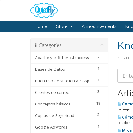
Home
Store
Announcements
Kn
Kn
Categories
7
Apache y el fichero .htaccess
Portal H
1
Bases de Datos
1
Buen uso de su cuenta / Aspectos Técnicos
Arti
3
Clientes de correo
18
Conceptos básicos
Cómo 
La mejor 
3
Copias de Seguridad
Cómo 
Los domin
1
Google AdWords
Mis d