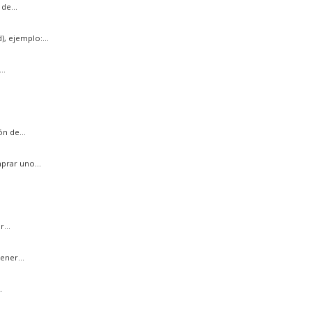
de...
, ejemplo:...
..
n de...
prar uno...
...
ener...
.