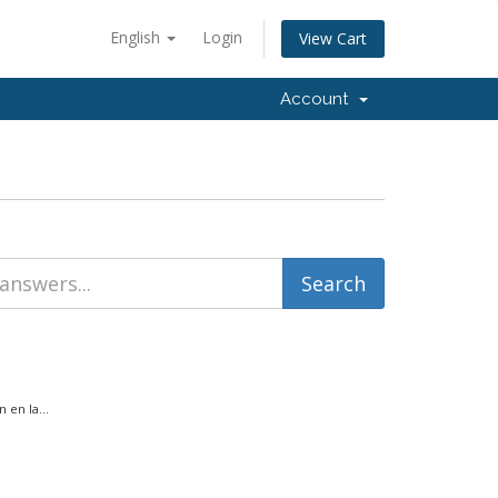
English
Login
View Cart
Account
en la...