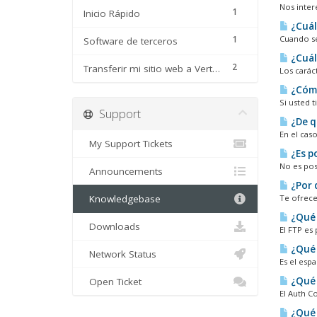
Nos intere
1
Inicio Rápido
¿Cuál
1
Cuando se
Software de terceros
¿Cuál
2
Transferir mi sitio web a Vertigohosting
Los carác
¿Cómo
Si usted 
Support
¿De q
En el cas
My Support Tickets
¿Es p
No es pos
Announcements
¿Por 
Knowledgebase
Te ofrece
¿Qué 
Downloads
El FTP es
¿Qué 
Network Status
Es el esp
¿Qué 
Open Ticket
El Auth C
¿Qué 