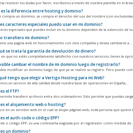
sa resolver tus dudas por favor, escríbenos a través de nuestra plantilla en el área 
 es la diferencia entre hosting y dominio?
 compra un dominio, se compra el derecho del uso del nombre (con exclusividad)
es caracteres especiales puedo usar en mi dominio?
teres especiales que puedes incluir en tu dominio dependen de la extención de tu.
 transfiero mi dominio?
tiene una pagina web en funcionamiento con otra compañía y desea cambiarse a...
ué se trata la garantía de devolución de dinero?
o en que no estés completamente satisfecho con nuestros servicios, tienes la opció
osible cambiar el nombre de mi dominio luego de registrarlo?
ible modificar un dominio luego de que ya se realizó su registro. Pero puede com
qué tengo que elegir a Vertigo Hosting para mi Web?
mos un servicio de alta calidad desde nuestra base de operaciones en España,...
es el FTP?
 permite transferir archivos entre dos ordenadores. Esto permite que puedas cargar
es el alojamiento web o hosting?
acio en un servidor web en el cual se alojan páginas web, toda persona que quiera t
es el auth-code o código EPP?
ode o código EPP, es una contraseña asignada por el registrador como medida de..
es un dominio?