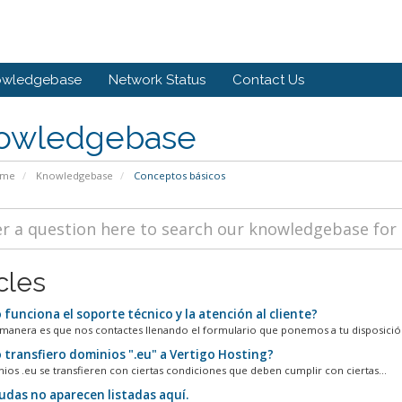
owledgebase
Network Status
Contact Us
owledgebase
ome
Knowledgebase
Conceptos básicos
cles
funciona el soporte técnico y la atención al cliente?
manera es que nos contactes llenando el formulario que ponemos a tu disposición 
transfiero dominios ".eu" a Vertigo Hosting?
ios .eu se transfieren con ciertas condiciones que deben cumplir con ciertas...
udas no aparecen listadas aquí.