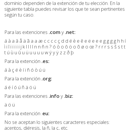
dominio dependen de la extención de tu elección. En la
siguiente tabla puedes revisar los que te sean pertinentes
según tu caso.
Para las extenciones
.com
y
.net:
á à a â å ä ã a a æ c c c c ç d d é è e ê e ë e e e g g g g h h í
ì i î ï i i i i j k l l l l n n ñ n ? ó ò o ô ö o õ ø o œ ? r r r s s š s t t
t ú ù u û u ü u u u u w ý y ÿ z z ð þ
Para la extención
.es:
á à ç é è í ï ñ ó ò ú ü
Para la extención
.org:
á é í ó ú ñ ä ö ü
Para las extenciones
.info
y
.biz:
ä ö ü
Para la extención .
eu:
No se aceptan lo siguientes caracteres especiales:
acentos, diéresis, la ñ, la ç, etc.