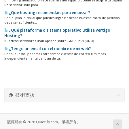
Un hosting dedicado ofrece además del espacio donde se alojará tu página,
un servidor sólo para...
¿Qué hosting recomendáis para empezar?
Con el plan inicial al que puedes ingresar desde nuestro carro de pedidos
debe ser suficiente...
¿Qué plataforma o sistema operativo utiliza Vertigo
Hosting?
Nuestros servidores usan Apache sobre GNU/Linux (UNIX).
¿Tengo un email con el nombre de mi web?
Por supuesto, y además ofrecemos cuentas de correo ilimitadas
independientemente del plan de tu...
技術支援
版權所有 © 2026 QuietFly.com。版權所有。