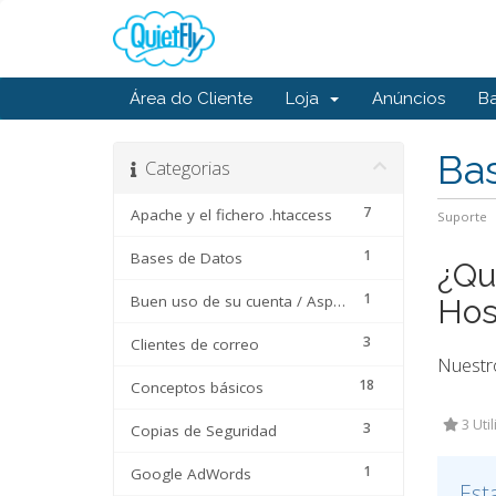
Área do Cliente
Loja
Anúncios
B
Ba
Categorias
7
Apache y el fichero .htaccess
Suporte
1
Bases de Datos
¿Qu
1
Buen uso de su cuenta / Aspectos Técnicos
Hos
3
Clientes de correo
Nuestr
18
Conceptos básicos
3 Uti
3
Copias de Seguridad
1
Google AdWords
Est