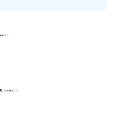
ener...
..
, ejemplo:...