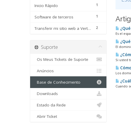
1
Inicio Rápido
1
Software de terceros
Arti
2
Transferir mi sitio web a Vertigohosting
¿Qué 
Es el esp
¿Qué 
Suporte
El domini
¿Cómo
Os Meus Tickets de Suporte
Si usted 
Cómo 
Anúncios
Los domin
¿Cuál
Base de Conhecimento
Cuando se
Downloads
Estado da Rede
Abrir Ticket