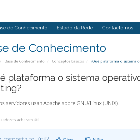
ase de Conhecimento
Estado da Rede
Contacte-nos
se de Conhecimento
Base de Conhecimento
Conceptos básicos
¿Qué plataforma o sistema ope
é plataforma o sistema operativo 
ting?
os servidores usan Apache sobre GNU/Linux (UNIX).
lizadores acharam útil
a resposta foi útil?
Sim
Não