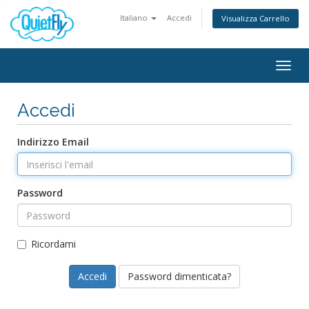
Italiano
Accedi
Visualizza Carrello
Togg
navig
Accedi
Indirizzo Email
Password
Ricordami
Password dimenticata?