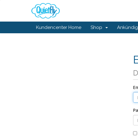
Kundencenter Home
Shop
Ankündi
D
Em
Pa