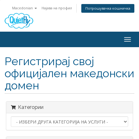
Macedonian
Најава на профил
Потрошувачка кошничка
Togg
navig
Регистрирај свој
официјален македонски
домен
Категории